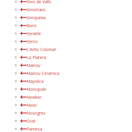
Gres de Valls
Gresmanc
Grespania
Ibero
Keratile
Keros
L'Antic Colonial
La Platera
Mainzu
Mainzu Ceramica
Mayolica
Monopole
Newker
Nexo
Novogres
Oset
Pamesa