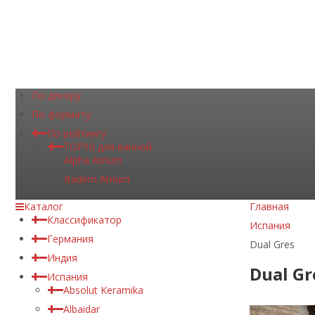
По декору
По формату
По рейтингу
TOP10 для ванной
Alpha Atrium
Badem Atrium
Каталог
Главная
Классификатор
Испания
Германия
Dual Gres
Индия
Dual Gr
Испания
Absolut Keramika
Albaidar