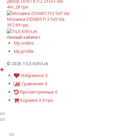
Декор DDVT8712 21x37 Via
441,28 грн.
Мозаика DDM05713 5x5 Via
397,99 грн.
Личный кабинет
My orders
My profile
© 2026 TILE.KIEV.UA
Избранное
0
Сравнение
0
Просмотренные
0
Корзина
0
0 грн.