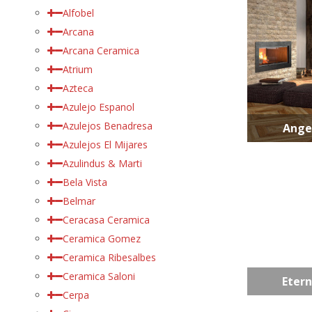
Alfobel
Arcana
Arcana Ceramica
Atrium
Azteca
Azulejo Espanol
Azulejos Benadresa
Ange
Azulejos El Mijares
Azulindus & Marti
Bela Vista
Belmar
Ceracasa Ceramica
Ceramica Gomez
Ceramica Ribesalbes
Ceramica Saloni
Etern
Cerpa