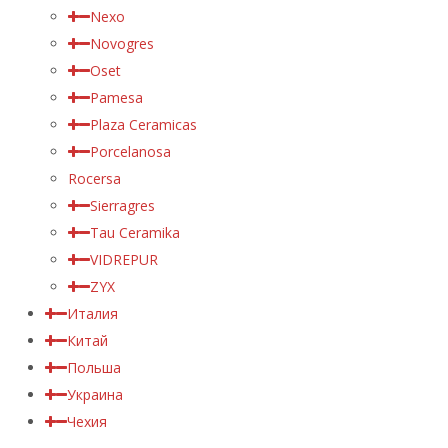
Nexo
Novogres
Oset
Pamesa
Plaza Ceramicas
Porcelanosa
Rocersa
Sierragres
Tau Ceramika
VIDREPUR
ZYX
Италия
Китай
Польша
Украина
Чехия