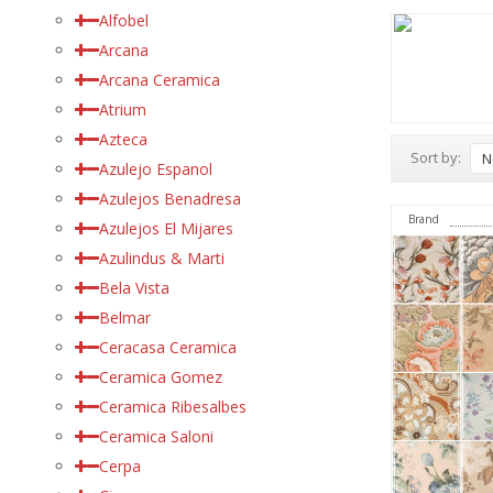
Alfobel
Arcana
Arcana Ceramica
Atrium
Azteca
Sort by:
N
Azulejo Espanol
Azulejos Benadresa
Brand
Azulejos El Mijares
Azulindus & Marti
Bela Vista
Belmar
Ceracasa Ceramica
Ceramica Gomez
Ceramica Ribesalbes
Ceramica Saloni
Cerpa