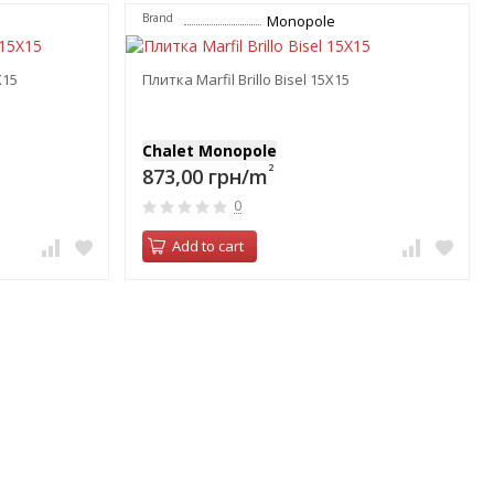
Brand
Monopole
Х15
Плитка Marfil Brillo Bisel 15Х15
Chalet Monopole
2
873,00 грн/m
0
Add to cart