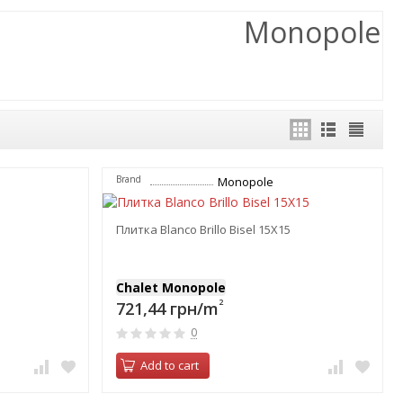
Monopole
Brand
Monopole
Плитка Blanco Brillo Bisel 15Х15
Chalet Monopole
2
721,44 грн/m
0
Add to cart