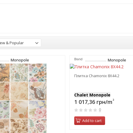
ew & Popular
Brand
Monopole
Monopole
Плитка Chamonix 8Х44.2
Chalet Monopole
2
1 017,36 грн/m
0
Add to cart