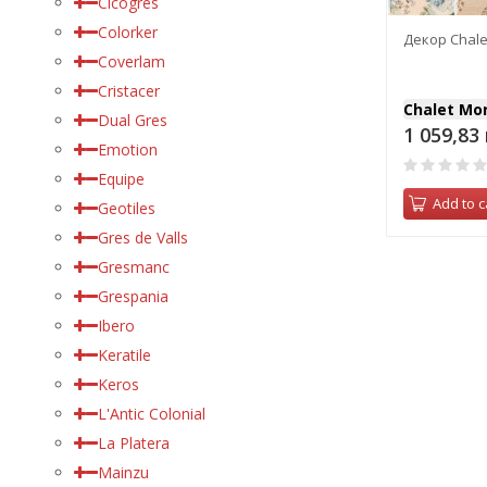
Cicogres
Colorker
Декор Chalet
Coverlam
Cristacer
Chalet Mo
Dual Gres
1 059,83
Emotion
Equipe
Add to c
Geotiles
Gres de Valls
Gresmanc
Grespania
Ibero
Keratile
Keros
L'Antic Colonial
La Platera
Mainzu