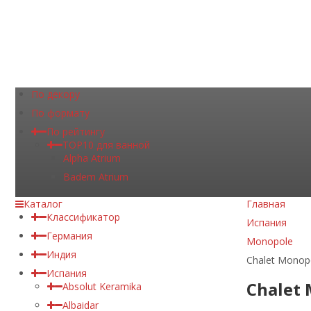
По декору
По формату
По рейтингу
TOP10 для ванной
Alpha Atrium
Badem Atrium
Каталог
Главная
Классификатор
Испания
Германия
Monopole
Индия
Chalet Monop
Испания
Chalet
Absolut Keramika
Albaidar