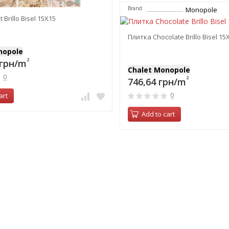
Brand
Monopole
 Brillo Bisel 15Х15
Плитка Chocolate Brillo Bisel 15
nopole
2
 грн/m
Chalet Monopole
0
2
746,64 грн/m
0
art
Add to cart