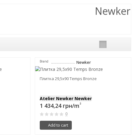
Newker
Brand
Newker
Плитка 29,5x90 Temps Bronze
Atelier Newker Newker
2
1 434,24 грн/m
0
Add to cart