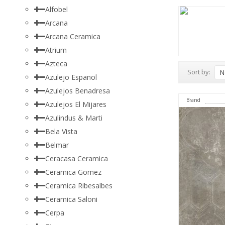
Alfobel
Arcana
Arcana Ceramica
Atrium
Azteca
Sort by:
N
Azulejo Espanol
Azulejos Benadresa
Brand
Azulejos El Mijares
Azulindus & Marti
Bela Vista
Belmar
Ceracasa Ceramica
Ceramica Gomez
Ceramica Ribesalbes
Ceramica Saloni
Cerpa