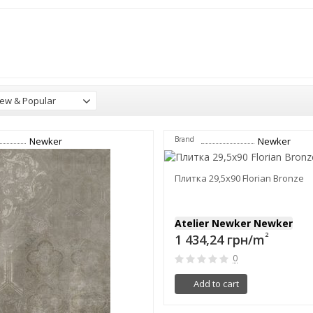
ew & Popular
Brand
Newker
Newker
Плитка 29,5x90 Florian Bronze
Atelier Newker Newker
2
1 434,24 грн/m
0
Add to cart