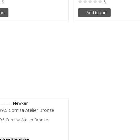
0
0
art
Add to cart
Newker
5 Cornisa Atelier Bronze
ewker Newker