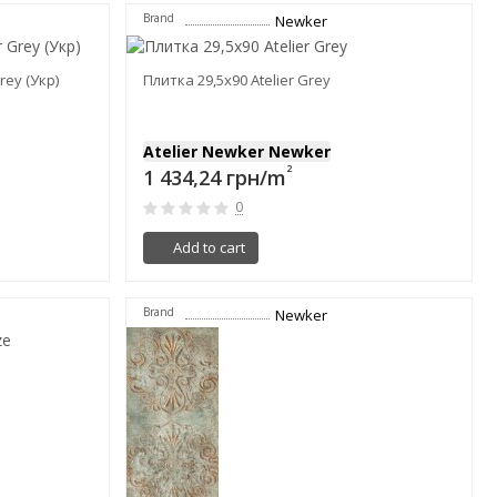
Brand
Newker
rey (Укр)
Плитка 29,5x90 Atelier Grey
Atelier Newker Newker
2
1 434,24 грн/m
0
Add to cart
Brand
Newker