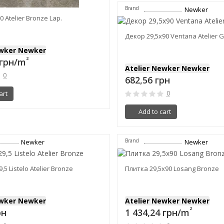
Brand
Newker
 Atelier Bronze Lap.
Декор 29,5x90 Ventana Atelier G
ewker Newker
2
 грн/m
Atelier Newker Newker
0
682,56 грн
0
art
Add to cart
Brand
Newker
Newker
5 Listelo Atelier Bronze
Плитка 29,5x90 Losang Bronze
ewker Newker
Atelier Newker Newker
2
рн
1 434,24 грн/m