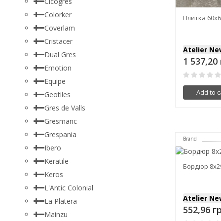
Cicogres
Colorker
Плитка 60x60
Coverlam
Cristacer
Atelier N
Dual Gres
1 537,20
Emotion
Equipe
Add to c
Geotiles
Gres de Valls
Gresmanc
Grespania
Brand
Ibero
Keratile
Бордюр 8x29,
Keros
L'Antic Colonial
Atelier N
La Platera
552,96 г
Mainzu