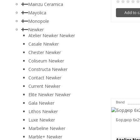
Mainzu Ceramica
Add to c
Mayolica
Monopole
Newker
Atelier Newker Newker
Casale Newker
Chester Newker
Coliseum Newker
Constructa Newker
Contact Newker
Current Newker
Elite Newker Newker
Brand
Gala Newker
Lithos Newker
Бордюр 6x29,
Luxe Newker
Marbeline Newker
Marble+ Newker
Atelier N