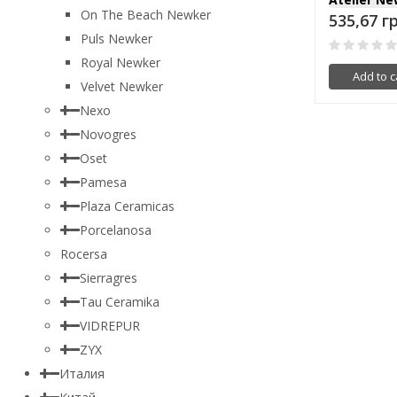
On The Beach Newker
535,67 г
Puls Newker
Royal Newker
Add to c
Velvet Newker
Nexo
Novogres
Oset
Pamesa
Plaza Ceramicas
Porcelanosa
Rocersa
Sierragres
Tau Ceramika
VIDREPUR
ZYX
Италия