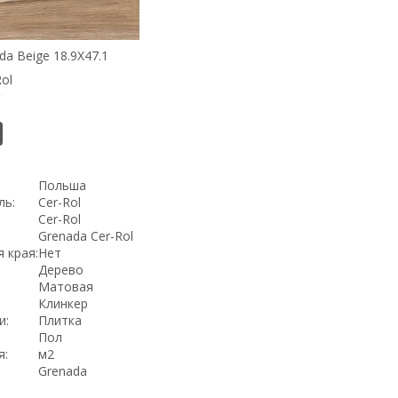
a Beige 18.9Х47.1
ol
2
Польша
ль:
Cer-Rol
Cer-Rol
Grenada Cer-Rol
 края:
Нет
Дерево
Матовая
Клинкер
и:
Плитка
Пол
я:
м2
Grenada