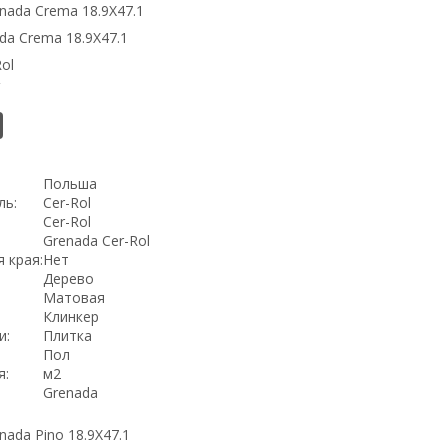
da Crema 18.9Х47.1
ol
2
Польша
ль:
Cer-Rol
Cer-Rol
Grenada Cer-Rol
 края:
Нет
Дерево
Матовая
Клинкер
и:
Плитка
Пол
я:
м2
Grenada