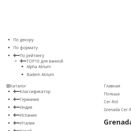
По декору
По формату
По рейтингу
TOP10 для ванной
Alpha Atrium
Badem Atrium
Каталог
Главная
Классификатор
Польша
Германия
Cer-Rol
Индия
Grenada Cer-R
Испания
Grenada
Италия
Китай