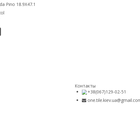
a Pino 18.9Х47.1
ol
2
Контакты
+38(067)129-02-51
one.tile.kiev.ua@gmail.co