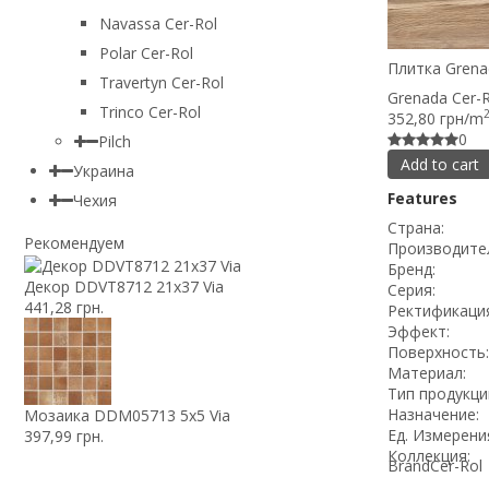
Navassa Cer-Rol
Polar Cer-Rol
Плитка Grenad
Travertyn Cer-Rol
Grenada Cer-R
Trinco Cer-Rol
352,80 грн/m
0
Pilch
Add to cart
Украина
Features
Чехия
Страна:
Рекомендуем
Производите
Бренд:
Декор DDVT8712 21x37 Via
Серия:
441,28 грн.
Ректификация
Эффект:
Поверхность:
Материал:
Тип продукци
Назначение:
Мозаика DDM05713 5x5 Via
Ед. Измерени
397,99 грн.
Коллекция:
Brand
Cer-Rol