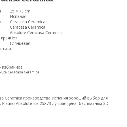
и
25 × 73 cm
Испания
ль
Ceracasa Ceramica
Ceracasa Ceramica
Absolute Ceracasa Ceramica
 края
Нет
Глянцевая
истики
В избранное
lute Ceracasa Ceramica
acasa Ceramica производства Испания хороший выбор для
. Platino Absolute Ice 25Х73 лучшая цена, бесплатный 3D