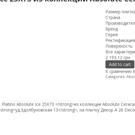
Размер плитк
Страна
Производите
Бренд
Серия
Ректификация
Поверхность
Все характер
2 193,12 грн
Add to cart
К сравнению
Categories:
Abso
Platino Absolute Ice 25Х73 </strong>из коллекции Absolute Cer
<strong>уд.Здолбуновская 13</strong>, на плитку Декор A 26 Deco