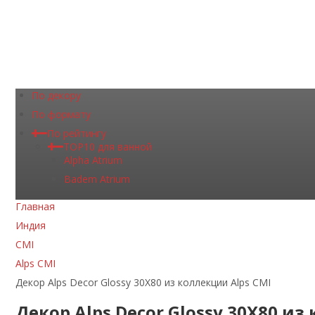
По декору
По формату
По рейтингу
TOP10 для ванной
Alpha Atrium
Badem Atrium
Главная
Индия
CMI
Alps CMI
Декор Alps Decor Glossy 30Х80 из коллекции Alps CMI
Декор Alps Decor Glossy 30Х80 из