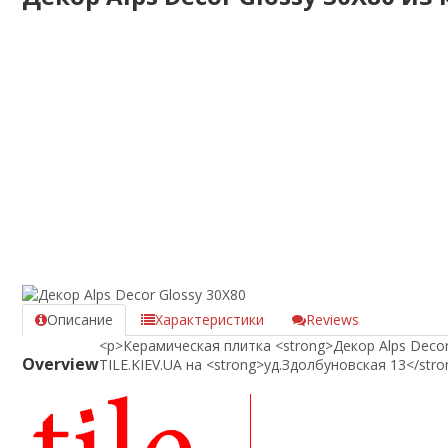
Описание
Характеристики
Reviews
<p>Керамическая плитка <strong>Декор Alps Decor
Overview
TILE.KIEV.UA на <strong>уд.Здолбуновская 13</str