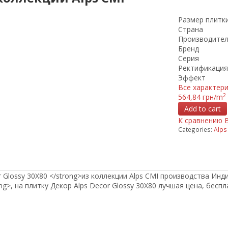
Размер плитк
Страна
Производите
Бренд
Серия
Ректификация
Эффект
Все характер
2
564,84 грн/m
Add to cart
К сравнению
Categories:
Alps
 Glossy 30Х80 </strong>из коллекции Alps CMI производства Инд
ong>, на плитку Декор Alps Decor Glossy 30Х80 лучшая цена, бесп