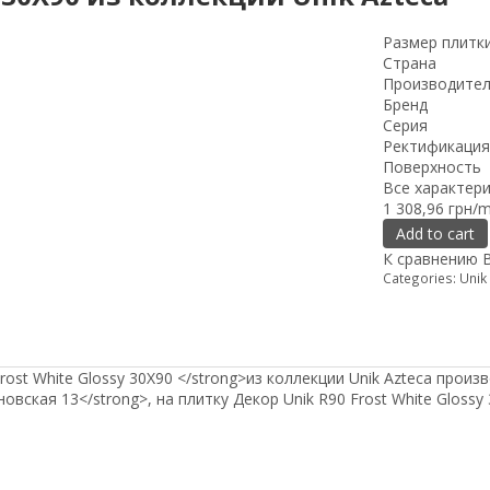
Размер плитк
Страна
Производите
Бренд
Серия
Ректификация
Поверхность
Все характер
1 308,96 грн/
Add to cart
К сравнению
Categories:
Unik
rost White Glossy 30X90 </strong>из коллекции Unik Azteca прои
новская 13</strong>, на плитку Декор Unik R90 Frost White Gloss