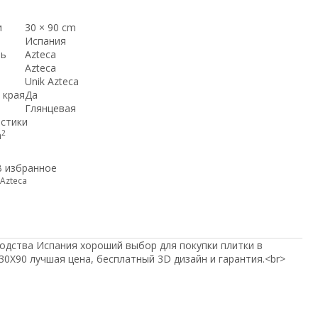
и
30 × 90 cm
Испания
ль
Azteca
Azteca
Unik Azteca
 края
Да
Глянцевая
истики
2
m
В избранное
 Azteca
зводства Испания хороший выбор для покупки плитки в
y 30X90 лучшая цена, бесплатный 3D дизайн и гарантия.<br>