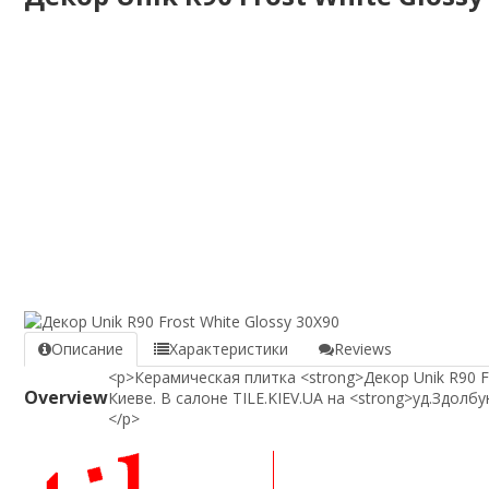
Описание
Характеристики
Reviews
<p>Керамическая плитка <strong>Декор Unik R90 F
Overview
Киеве. В салоне TILE.KIEV.UA на <strong>уд.Здолбу
</p>