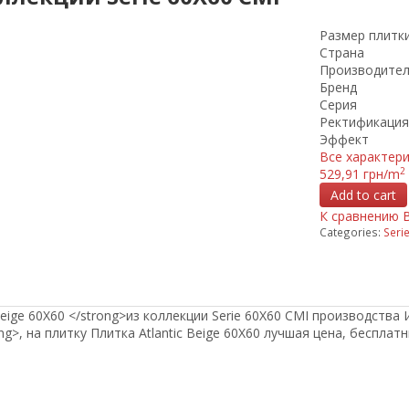
Размер плитк
Страна
Производите
Бренд
Серия
Ректификация
Эффект
Все характер
2
529,91 грн/m
Add to cart
К сравнению
Categories:
Seri
Beige 60Х60 </strong>из коллекции Serie 60X60 CMI производства
ng>, на плитку Плитка Atlantic Beige 60Х60 лучшая цена, бесплат