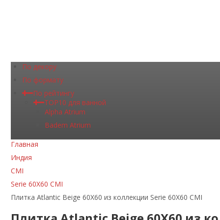
По декору
По формату
По рейтингу
TOP10 для ванной
Alpha Atrium
Badem Atrium
Главная
Индия
CMI
Serie 60X60 CMI
Плитка Atlantic Beige 60Х60 из коллекции Serie 60X60 CMI
Плитка Atlantic Beige 60Х60 из к