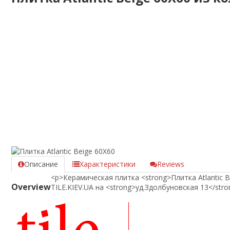
Описание
Характеристики
Reviews
<p>Керамическая плитка <strong>Плитка Atlantic 
Overview
TILE.KIEV.UA на <strong>уд.Здолбуновская 13</stro