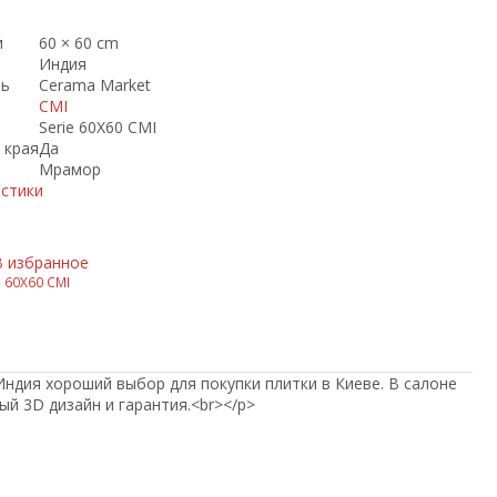
и
60 × 60 cm
Индия
ль
Cerama Market
CMI
Serie 60X60 CMI
 края
Да
Мрамор
истики
В избранное
e 60X60 CMI
 Индия хороший выбор для покупки плитки в Киеве. В салоне
ный 3D дизайн и гарантия.<br></p>