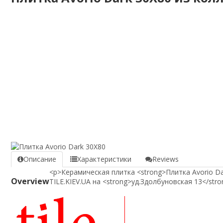
Описание
Характеристики
Reviews
<p>Керамическая плитка <strong>Плитка Avorio Da
Overview
TILE.KIEV.UA на <strong>уд.Здолбуновская 13</str