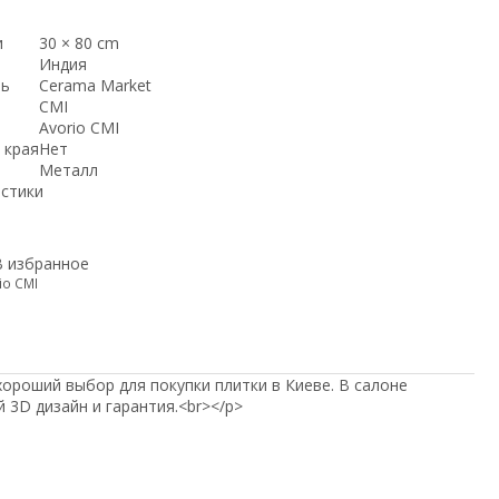
и
30 × 80 cm
Индия
ль
Cerama Market
CMI
Avorio CMI
 края
Нет
Металл
истики
В избранное
io CMI
хороший выбор для покупки плитки в Киеве. В салоне
й 3D дизайн и гарантия.<br></p>