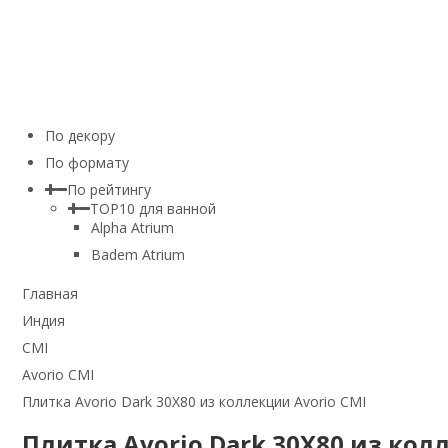
По декору
По формату
По рейтингу
TOP10 для ванной
Alpha Atrium
Badem Atrium
Главная
Индия
CMI
Avorio CMI
Плитка Avorio Dark 30Х80 из коллекции Avorio CMI
Плитка Avorio Dark 30Х80 из кол