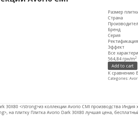
Размер плитк
Страна
Производите
Бренд
Серия
Ректификация
Эффект
Все характер
2
564,84 грн/m
Add to cart
К сравнению
Categories:
Avor
rk 30Х80 </strong>из коллекции Avorio CMI производства Индия 
ong>, на плитку Плитка Avorio Dark 30Х80 лучшая цена, бесплатны