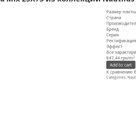
Размер плитк
Страна
Производите
Бренд
Серия
Ректификация
Эффект
Все характер
2
847,44 грн/m
Add to cart
К сравнению
Categories:
Naut