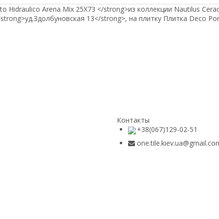
o Hidraulico Arena Mix 25Х73 </strong>из коллекции Nautilus Ce
<strong>уд.Здолбуновская 13</strong>, на плитку Плитка Deco Po
Контакты
+38(067)129-02-51
one.tile.kiev.ua@gmail.co