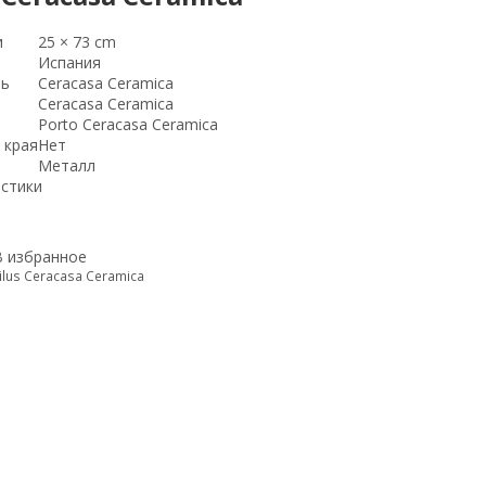
и
25 × 73 cm
Испания
ль
Ceracasa Ceramica
Ceracasa Ceramica
Porto Ceracasa Ceramica
 края
Нет
Металл
истики
В избранное
ilus Ceracasa Ceramica