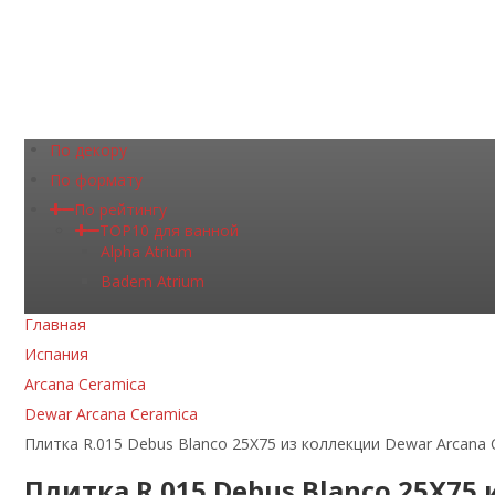
По декору
По формату
По рейтингу
TOP10 для ванной
Alpha Atrium
Badem Atrium
Главная
Испания
Arcana Ceramica
Dewar Arcana Ceramica
Плитка R.015 Debus Blanco 25X75 из коллекции Dewar Arcana 
Плитка R.015 Debus Blanco 25X75