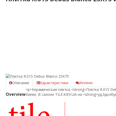
Описание
Характеристики
Reviews
<p>Керамическая плитка <strong>Плитка R.015 De
Overview
Киеве. В салоне TILE.KIEV.UA на <strong>уд.Здолб