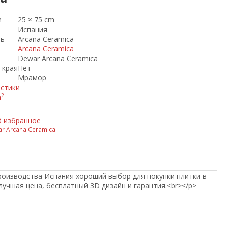
и
25 × 75 cm
Испания
ль
Arcana Ceramica
Arcana Ceramica
Dewar Arcana Ceramica
 края
Нет
Мрамор
истики
2
m
В избранное
r Arcana Ceramica
производства Испания хороший выбор для покупки плитки в
 лучшая цена, бесплатный 3D дизайн и гарантия.<br></p>