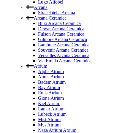
Lugo Alfobel
Arcana
Stracciatella Arcana
Arcana Ceramica
Buxi Arcana Ceramica
Dewar Arcana Ceramica
Fulson Arcana Ceramica
Gilmore Arcana Ceramica
Lambrate Arcana Ceramica
Souvenir Arcana Ceramica
Versailles Arcana Ceramica
Via Emilia Arcana Ceramica
Atrium
Alpha Atrium
Aurea Atrium
Badem Atrium
Bay Atrium
Entis Atrium
Giona Atrium
Kiel Atrium
Lamar Atrium
Lubeck Atrium
Mist Atrium
Mys Atrium
Naza Atrium Atrium