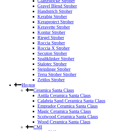
Glanzstocke Stroher
Gravel Blend Stroher
Handstrich Stroher
Kerabig Stroher
Keraprotect Stroher
Keravette Stroher
Kontur Stroher
Riegel Stroher
Roccia Stroher
Roccia Х Stroher
Secuton Stroher
Spaltklinker Stroher
Stalotec Stroher
Steinlinge Stroher
Terra Stroher Stroher
Zeitlos Stroher
Индия
Ceramica Santa Claus
Antila Ceramica Santa Claus
Calabria Sand Ceramica Santa Claus
Emprador Ceramica Santa Claus
Magic Ceramica Santa Claus
Scotwood Ceramica Santa Claus
Wood Ceramica Santa Claus
CMI