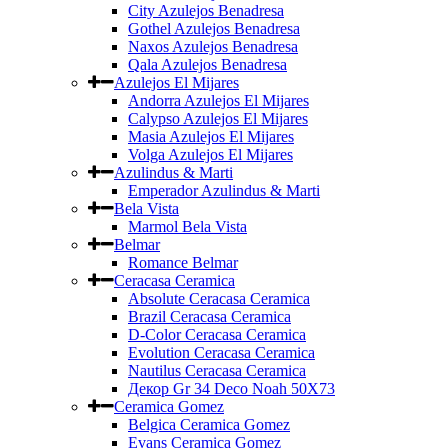
City Azulejos Benadresa
Gothel Azulejos Benadresa
Naxos Azulejos Benadresa
Qala Azulejos Benadresa
Azulejos El Mijares
Andorra Azulejos El Mijares
Calypso Azulejos El Mijares
Masia Azulejos El Mijares
Volga Azulejos El Mijares
Azulindus & Marti
Emperador Azulindus & Marti
Bela Vista
Marmol Bela Vista
Belmar
Romance Belmar
Ceracasa Ceramica
Absolute Ceracasa Ceramica
Brazil Ceracasa Ceramica
D-Color Ceracasa Ceramica
Evolution Ceracasa Ceramica
Nautilus Ceracasa Ceramica
Декор Gr 34 Deco Noah 50Х73
Ceramica Gomez
Belgica Ceramica Gomez
Evans Ceramica Gomez