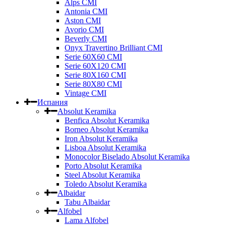
Alps CMI
Antonia CMI
Aston CMI
Avorio CMI
Beverly CMI
Onyx Travertino Brilliant CMI
Serie 60X60 CMI
Serie 60Х120 CMI
Serie 80Х160 CMI
Serie 80Х80 CMI
Vintage CMI
Испания
Absolut Keramika
Benfica Absolut Keramika
Borneo Absolut Keramika
Iron Absolut Keramika
Lisboa Absolut Keramika
Monocolor Biselado Absolut Keramika
Porto Absolut Keramika
Steel Absolut Keramika
Toledo Absolut Keramika
Albaidar
Tabu Albaidar
Alfobel
Lama Alfobel