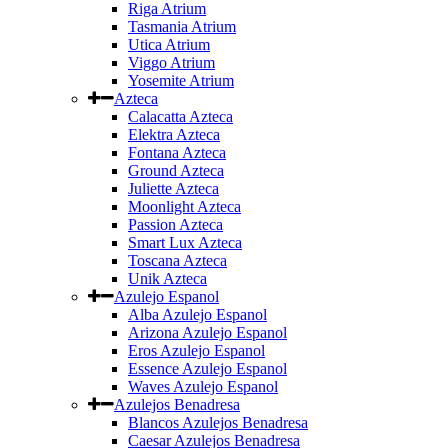
Riga Atrium
Tasmania Atrium
Utica Atrium
Viggo Atrium
Yosemite Atrium
Azteca
Calacatta Azteca
Elektra Azteca
Fontana Azteca
Ground Azteca
Juliette Azteca
Moonlight Azteca
Passion Azteca
Smart Lux Azteca
Toscana Azteca
Unik Azteca
Azulejo Espanol
Alba Azulejo Espanol
Arizona Azulejo Espanol
Eros Azulejo Espanol
Essence Azulejo Espanol
Waves Azulejo Espanol
Azulejos Benadresa
Blancos Azulejos Benadresa
Caesar Azulejos Benadresa