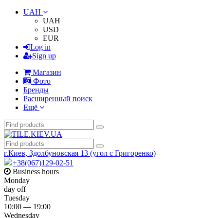
UAH
UAH
USD
EUR
Log in
Sign up
Магазин
Фото
Бренды
Расширенный поиск
Ещё
г.Киев
,
Здолбуновская 13 (угол с Григоренко)
+38(067)129-02-51
Business hours
Monday
day off
Tuesday
10:00 — 19:00
Wednesday