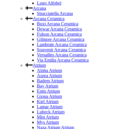
Lugo Alfobel
Arcana
Stracciatella Arcana
Arcana Ceramica
Buxi Arcana Ceramica
Dewar Arcana Ceramica
Fulson Arcana Ceramica
Gilmore Arcana Ceramica
Lambrate Arcana Ceramica
Souvenir Arcana Ceramica
Versailles Arcana Ceramica
Via Emilia Arcana Ceramica
Atrium
Alpha Atrium
Aurea Atrium
Badem Atrium
Bay Atrium
Entis Atrium
Giona Atrium
Kiel Atrium
Lamar Atrium
Lubeck Atrium
Mist Atrium
Mys Atrium
Naza Atrium Atrium