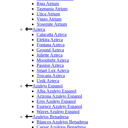
Riga Atrium
Tasmania Atrium
Utica Atrium
Viggo Atrium
Yosemite Atrium
Azteca
Calacatta Azteca
Elektra Azteca
Fontana Azteca
Ground Azteca
Juliette Azteca
Moonlight Azteca
Passion Azteca
Smart Lux Azteca
Toscana Azteca
Unik Azteca
Azulejo Espanol
Alba Azulejo Espanol
Arizona Azulejo Espanol
Eros Azulejo Espanol
Essence Azulejo Espanol
Waves Azulejo Espanol
Azulejos Benadresa
Blancos Azulejos Benadresa
Caesar Azulejos Benadresa