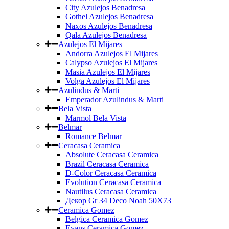
City Azulejos Benadresa
Gothel Azulejos Benadresa
Naxos Azulejos Benadresa
Qala Azulejos Benadresa
Azulejos El Mijares
Andorra Azulejos El Mijares
Calypso Azulejos El Mijares
Masia Azulejos El Mijares
Volga Azulejos El Mijares
Azulindus & Marti
Emperador Azulindus & Marti
Bela Vista
Marmol Bela Vista
Belmar
Romance Belmar
Ceracasa Ceramica
Absolute Ceracasa Ceramica
Brazil Ceracasa Ceramica
D-Color Ceracasa Ceramica
Evolution Ceracasa Ceramica
Nautilus Ceracasa Ceramica
Декор Gr 34 Deco Noah 50Х73
Ceramica Gomez
Belgica Ceramica Gomez
Evans Ceramica Gomez