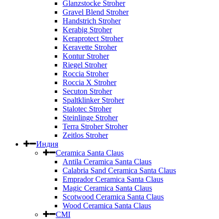
Glanzstocke Stroher
Gravel Blend Stroher
Handstrich Stroher
Kerabig Stroher
Keraprotect Stroher
Keravette Stroher
Kontur Stroher
Riegel Stroher
Roccia Stroher
Roccia Х Stroher
Secuton Stroher
Spaltklinker Stroher
Stalotec Stroher
Steinlinge Stroher
Terra Stroher Stroher
Zeitlos Stroher
Индия
Ceramica Santa Claus
Antila Ceramica Santa Claus
Calabria Sand Ceramica Santa Claus
Emprador Ceramica Santa Claus
Magic Ceramica Santa Claus
Scotwood Ceramica Santa Claus
Wood Ceramica Santa Claus
CMI