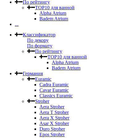
По рейтингу
TOP10 для ванной
Alpha Atrium
Badem Atrium
...
Классификатор
По декору
По формату
По рейтингу
TOP10 для ванной
Alpha Atrium
Badem Atrium
Германия
Euramic
Cadra Euramic
Cavar Euramic
Classics Euramic
Stroher
Aera Stroher
Aera T Stroher
Aera X Stroher
Asar X Stroher
Duro Stroher
Epos Stroher