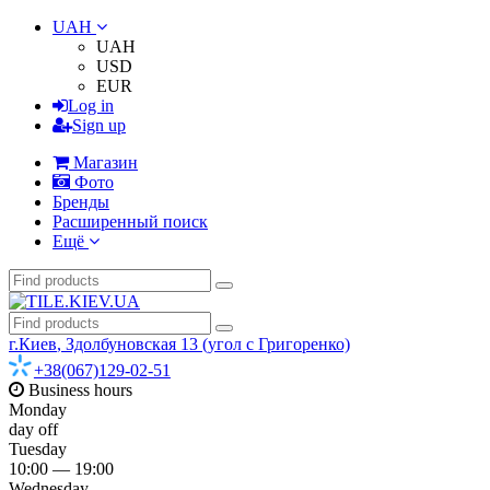
UAH
UAH
USD
EUR
Log in
Sign up
Магазин
Фото
Бренды
Расширенный поиск
Ещё
г.Киев
,
Здолбуновская 13 (угол с Григоренко)
+38(067)129-02-51
Business hours
Monday
day off
Tuesday
10:00 — 19:00
Wednesday