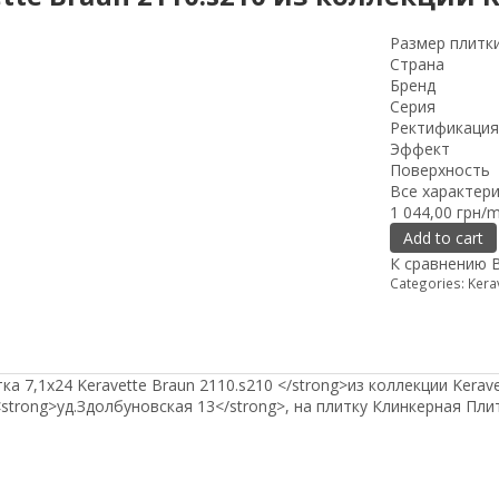
Размер плитк
Страна
Бренд
Серия
Ректификация
Эффект
Поверхность
Все характер
1 044,00 грн/
Add to cart
К сравнению
Categories:
Kera
а 7,1x24 Keravette Braun 2110.s210 </strong>из коллекции Kera
 <strong>уд.Здолбуновская 13</strong>, на плитку Клинкерная Пли