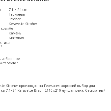
и
7.1 × 24 cm
Германия
Stroher
Keravette Stroher
 края
Нет
Камень
Матовая
истики
2
m
В избранное
vette Stroher
vette Stroher производства Германия хороший выбор для
тка 7,1x24 Keravette Braun 2110.s210 лучшая цена, бесплатный